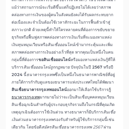
แม้ว่าสถานการณ์จะเริ่มดีขึ้นแต่ก็ปฏิเสธไม่ได้เลยว่าสภาพ
คล่องทางการเงินของผู้คนในสังคมยังคงได้รับผลกระทบยาก
ต่อเนื่องและจำเป็นต้องใช้เวลาสักระยะในการฟื้นตัวเข้าสู่
สภาวะปกติ ด้วยเหตุนี้ทำให้ใครหลายคนที่ต้องการขยับขยาย
ธุรกิจหรือฟื้นฟูสภาพคล่องทางการเงินเริ่มที่จะมองหาแหล่ง
เงินทุนหมุนเวียนหรือ
สินเชื่อออนไลน์
เข้ามากระตุ้นและเพิ่ม
สภาพคล่องทางการเงินอย่างเร็วที่สุด หากคุณเป็นหนึ่งในคน
กลุ่มนี้ที่ต้องการ
ขอสินเชื่อออนไลน์
หรือมองหาแหล่งเงินกู้ที่ให้
บริการ
สินเชื่อออนไลน์ถูกกฎหมาย
ปัจจุบันในปี
2567
หรือปี
2024
นี้
ธนาคารกรุงเทพ
ซึ่งเป็นหนึ่งในธนาคารพาณิชย์ที่อยู่
ภายใต้การกำกับดูแลของธนาคารแห่งประเทศไทยได้พัฒนา
สินเชื่อธนาคารกรุงเทพออนไลน์
ออกมาให้เลือกใช้บริการ
กู้
ธนาคารกรุงเทพ
มากมายไม่ว่าจะเป็นสินเชื่อบุคคลหมุนเวียน
สินเชื่อฉุกเฉินสำหรับผู้ประกอบธุรกิจรวมถึงในกรณีที่คุณเกิด
เหตุฉุกเฉินต้องการใช้เงินด่วน ทางธนาคารก็มีบริการ
สินเชื่อ
เงินด่วนธนาคารกรุงเทพ
รองรับสำหรับผู้ใช้บริการกลุ่มนี้เช่น
เดียวกัน โดยข้อดี
สมัครสินเชื่อธนาคารกรุงเทพ 2567
ผ่าน