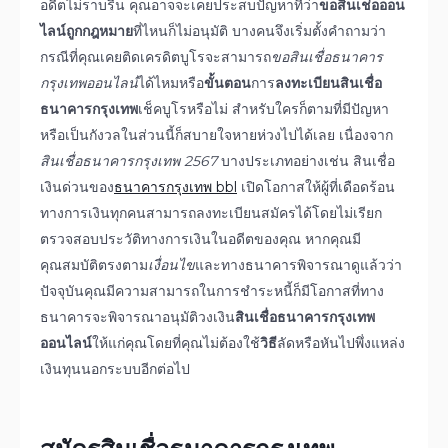
อดีตไม่ราบรื่น คุณอาจจะเคยประสบปัญหาที่ว่า
ขอสินเช่ือออน
ไลน์ถูกกฎหมาย
ที่ไหนก็ไม่อนุมัติ บางคนจึงเริ่มตั้งคำถามว่า
กรณีที่คุณเคยติดเครดิตบูโรจะสามารถ
ขอ
สินเชื่อธนาคาร
กรุงเทพออนไลน์
ได้ไหมหรือ
ขั้นตอน
การ
ลงทะเบียนสินเชื่อ
ธนาคารกรุงเทพ
เช็คบูโรหรือไม่ สำหรับใครก็ตามที่มีปัญหา
หรือเป็นกังวลในส่วนนี้ก็สบายใจหายห่วงไปได้เลย เนื่องจาก
สินเชื่อธนาคารกรุงเทพ 2567
บางประเภทอย่างเช่น
สินเชื่อ
เงินด่วนของ
ธนาคารกรุงเทพ bbl
เปิดโอกาสให้ผู้ที่เดือดร้อน
ทางการเงินทุกคนสามารถลงทะเบียนสมัครได้โดยไม่เรียก
ตรวจสอบประวัติทางการเงินในอดีตของคุณ หากคุณมี
คุณสมบัติตรงตาม
เงื่อนไข
และทางธนาคารพิจารณาดูแล้วว่า
ปัจจุบันคุณมีความสามารถในการชำระหนี้ก็มีโอกาสที่ทาง
ธนาคารจะพิจารณาอนุมัติวงเงิน
สินเชื่อธนาคารกรุงเทพ
ออนไลน์
ให้แก่คุณโดยที่คุณไม่ต้องใช้
วิธี
ลัดหรือหันไปพึ่งแหล่ง
เงินทุนนอกระบบอีกต่อไป