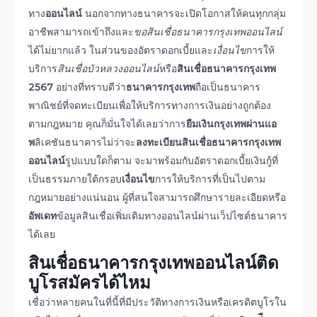
ทาง
ออนไลน์
นอกจากทางธนาคารจะเปิดโอกาสให้คนทุกกลุ่ม
อาชีพสามารถเข้าถึงและ
ขอ
สินเชื่อธนาคารกรุงเทพออนไลน์
ได้ไม่ยากแล้ว ในส่วนของอัตราดอกเบี้ยและ
เงื่อนไข
การให้
บริการ
สินเชื่อบัวหลวงออนไลน์
หรือ
สินเชื่อธนาคารกรุงเทพ
2567
อย่างที่ทราบดีว่า
ธนาคารกรุงเทพ
ถือเป็นธนาคาร
พาณิชย์ที่จดทะเบียนเพื่อให้บริการทางการเงินอย่างถูกต้อง
ตามกฎหมาย คุณก็มั่นใจได้เลยว่าการ
ยืมเงินกรุงเทพผ่านแอ
พ
ลิเคชันธนาคารไม่ว่าจะ
ลงทะเบียนสินเชื่อธนาคารกรุงเทพ
ออนไลน์
รูปแบบใดก็ตาม จะมาพร้อมกับอัตราดอกเบี้ยเงินกู้ที่
เป็นธรรมภายใต้กรอบ
เงื่อนไข
การให้บริการที่เป็นไปตาม
กฎหมายอย่างแน่นอน ผู้ที่สนใจสามารถศึกษารายละเอียดหรือ
อัพเดท
ข้อมูลสินเชื่อเพิ่มเติมทาง
ออนไลน์
ผ่านเว็ปไซต์ธนาคาร
ได้เลย
สินเชื่อธนาคารกรุงเทพออนไลน์
ติด
บูโร
สมัครได้ไหม
เชื่อว่าหลายคนในที่นี้ที่มีประวัติทางการเงินหรือเครดิตบูโรใน