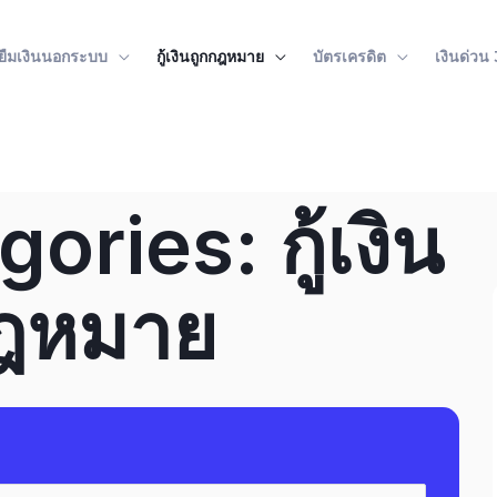
ู้ยืมเงินนอกระบบ
กู้เงินถูกกฎหมาย
บัตรเครดิต
เงินด่วน
ories: กู้เงิน
กฎหมาย