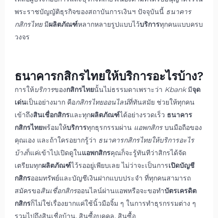
พระราชบัญญัติธุรกิจของสถาบันการเงินฯ ปัจจุบันนี้
ธนาคาร
กสิกรไทย
มี
ผลิตภัณฑ์
หลากหลายรูปแบบไว้
บริการ
ทุกคนแบบครบ
วงจร
ธนาคารกสิกรไทย
ให้
บริการ
อะไรบ้าง?
การให้
บริการ
ของ
กสิกรไทย
นั้นไม่ธรรมดาเพราะว่า
Kbank
มี
จุด
เด่น
เป็นอย่างมาก คือ
กสิกรไทยออนไลน์
ที่ทันสมัย ช่วยให้ทุกคน
เข้าถึง
สินเชื่อกสิกร
และทุก
ผลิตภัณฑ์
ได้อย่างรวดเร็ว
ธนาคาร
กสิกรไทย
พร้อมให้
บริการ
ทุกธุรกรรมผ่าน
แอพกสิกร
บนมือถือของ
คุณเอง และถ้าใครอยากรู้ว่า
ธนาคารกสิกรไทยให้บริการอะไร
บ้าง
ก็แค่เข้าไปเปิดดูใน
แอพกสิกร
คุณก็จะรู้ทันทีว่าสิกรได้จัด
เตรียมทุก
ผลิตภัณฑ์
ไว้รออยู่เพียบเลย ไม่ว่าจะเป็นการ
เปิดบัญชี
กสิกร
ออมทรัพย์และบัญชีเงินฝากแบบประจำ ที่ทุกคนสามารถ
สมัครขอ
สินเชื่อกสิกร
ออนไลน์ผ่านแอพหรือจะขอทำ
บัตรเครดิต
กสิกร
ก็ไม่ใช่เรื่องยากแค่ใช้นิ้วมือจิ้ม ๆ ในการทำธุรกรรมต่าง ๆ
รวมไปถึงสินเชื่อบ้าน, สินซื้อบุคคล, สินซื้อ