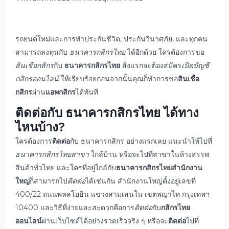
รถยนต์ใหม่และการทำประกันชีวิต, ประกันวินาศภัย, และทุกคน
สามารถลงทุนกับ
ธนาคารกสิกรไทย
ได้อีกด้วย ใครต้องการขอ
สินเชื่อกสิกร
กับ
ธนาคารกสิกรไทย
สิ่งแรกจะต้องสมัคร
เปิดบัญชี
กสิกรออนไลน์
ให้เรียบร้อยก่อนจากนั้นคุณก็ทำการขอ
สินเชื่อ
กสิกร
ผ่าน
แอพกสิกร
ได้ทันที
ติดต่อกับ
ธนาคารกสิกรไทย
ได้ทาง
ไหนบ้าง?
ใครต้องการ
ติดต่อ
กับ
ธนาคารกสิกร
อย่างแรกเลย แนะนำให้ไปที่
ธนาคารกสิกรไทยสาขา
ใกล้บ้าน หรือจะไปที่สาขาในห้างสรรพ
สินค้าทั่วไทย และใครที่อยู่ใกล้กับ
ธนาคาร
กสิกรไทยสำนักงาน
ใหญ่
ก็สามารถไป
ติดต่อ
ได้เช่นกัน สำนักงานใหญ่ตั้งอยู่เลขที่
400/22 ถนนพหลโยธิน แขวงสามเสนใน เขตพญาไท กรุงเทพฯ
10400 และวิธีที่ง่ายและสะดวกคือการ
ติดต่อ
กับ
กสิกรไทย
ออนไลน์
ผ่านเว็บไซต์ได้อย่างรวดเร็วจริง ๆ หรือจะ
ติดต่อ
ไปที่