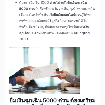
ต้องการ
ยืมเงิน 1000 ด่วน
ไปจนถึง
ยืมเงินฉุกเฉิน
5000 ด่วน
กับ
ยืมบริการเงินฉุกเฉินกรุงไทย
ประเภทสิน
เชื่อกรุงไทยใจป้ำ สินเชื่อ
ยืมเงินออนไลน์ด่วน
กู้ได้ทุก
อาชีพ แถมวงเงินอนุมัติสูงถึง 5 เท่าของรายได้ ไม่
จำเป็นต้องเปิดบัญชีกับธนาคารกรุงไทยก็สมัคร
เงิน
ฉุกเฉิน
ประเภทนี้ผ่านทางแอพพลิเคชั่น Krungthai
NEXT
ยืมเงินฉุกเฉิน 5000 ด่วน
ต้องเตรียม