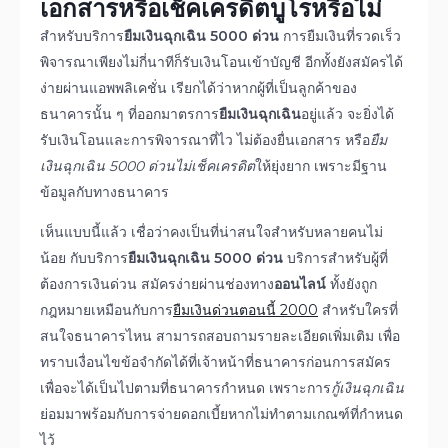
เอกสารหรือเช็คเครดิตบูโรหรือไม่
สำหรับบริการ
ยืมเงินฉุกเฉิน 5000 ด่วน
การยืมเงินที่รวดเร็ว
พิจารณาเพียงไม่กี่นาทีก็รับเงินโอนเข้าบัญชี อีกทั้งยังสมัครได้
ง่ายผ่านแอพพลิเคชั่น เรียกได้ว่าหากผู้ที่เป็นลูกค้าของ
ธนาคารนั้น ๆ ที่ออกมาตรการ
ยืมเงินฉุกเฉิน
อยู่แล้ว จะยิ่งได้
รับเงินโอนและการพิจารณาที่ไว ไม่ต้องยื่นเอกสาร หรือ
ยืม
เงินฉุกเฉิน 5000 ด่วนไม่เช็คเครดิต
ให้ยุ่งยาก เพราะมีฐาน
ข้อมูลกับทางธนาคาร
เห็นแบบนี้แล้ว เชื่อว่าคงเป็นที่น่าสนใจสำหรับหลายคนไม่
น้อย กับบริการ
ยืม
เงินฉุกเฉิน 5000 ด่วน
บริการสำหรับผู้ที่
ต้องการเงินด่วน สมัครง่ายผ่านช่องทาง
ออนไลน์
ทั้งยังถูก
กฎหมายเหมือนกับการ
ยืมเงินด่วนตอนนี้ 2000
สำหรับใครที่
สนใจธนาคารไหน สามารถสอบถามรายละเอียดเพิ่มเติม เพื่อ
ทราบเงื่อนไขข้อจำกัดได้ที่เจ้าหน้าที่ธนาคารก่อนการสมัคร
เพื่อจะได้เป็นไปตามที่ธนาคารกำหนด เพราะการ
กู้เงินฉุกเฉิน
ย่อมมาพร้อมกับการจ่ายดอกเบี้ยหากไม่ทำตามเกณฑ์ที่กำหนด
ไว้