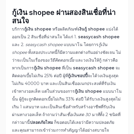
กู้เงิน
shopee ผ่านสองสินเชื่อที่น่า
สนใจ
บริการ
กู้เงิน shopee
หรือผลิตภัณฑ์
เงินกู้ shopee
แบ่งได้
ออกเป็น 2 สินเชื่อที่น่าสนใจ ได้แก่ 1.
seasycash shopee
และ 2.
seasycash shopee
แบบนาโน โดยการ
กู้เงิน
shopee
ทั้งสองประเภทนี้ก็มีความแตกต่างกันอย่างชัดเจน ไม่
ว่าจะเป็นในเรื่องของ
วิธีคิดดอกเบี้ย
และวงเงินให้กู้ กล่าวคือ
หากเป็นการ
กู้เงิน shopee
ที่เป็น
seasycash shopee
จะ
คิดดอกเบี้ยไม่เกิน 25% ต่อปี ผู้ที่
กู้เงินชอปปี้
จะได้วงเงินสูงสุด
ไม่เกิน 40000 บาท และเป็นสินเชื่ออเนกประสงค์ที่รับเงิน
เข้าทางวอลเล็ท แต่ในส่วนของการ
กู้เงิน shopee
แบบนาโน
นั้น ผู้กู้จะถูกคิดดอกเบี้ยไม่เกิน 33% ต่อปี ได้รับวงเงินสูงสุดไม่
เกิน 1 แสนบาท และเป็นสินเชื่อสำหรับสร้างอาชีพที่รับเงิน
ผ่านทางวอลเล็ท ถ้าถามว่า
สินเชื่อเงินสด 30 นาที
ทั้ง 2 ชนิดที่
กล่าวมานี้
ปลอดภัยไหม
ก็ขอตอบได้เลยว่ามีความปลอดภัย
และคุณสามารถเข้าร่วม
การทำสัญญา
ได้อย่างสบายใจ