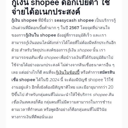
กู้เงิน
shopee ดอกเบี้ยต่ำ ใช้
จ่ายได้อเนกประสงค์
กู้เงิน shopee
ที่มีชื่อว่า
seasycash shopee
เป็นบริการกู้
เงินด่วนที่มีดอกเบี้ยต่ำมาก ๆ ในปี
2567
โดยจุดที่น่าสนใจ
ของการ
กู้เงินใน shopee
ยังอยู่ที่การอนุมัติเร็ว และเรา
สามารถ
กู้เงินออนไลน์
ดังกล่าวได้โดยที่ไม่ต้องมีหลักประกันอีก
ด้วย สำหรับวัตถุประสงค์ของการ
กู้เงิน shopee
นั้น เรา
สามารถ
ขอสินเชื่อ shopee
เพื่อนำวงเงินที่ได้รับอนุมัติมาไป
ใช้จ่ายได้อย่างอเนกประสงค์ ไม่ต่างจากสินเชื่อธนาคารอื่น ๆ
เลย แต่อย่างไรก็ดี คนที่จะ
กู้เงินในช้อปปี้
หรือทำการ
สมัครสิน
เชื่อ shopee
ได้ในปี
2024
นี้ จะต้องมีบัญชี shopee ไว้ใช้
งานอยู่แล้ว อีกทั้งยังต้องมีสัญชาติไทย และมีอายุมากกว่า 20
ปีขึ้นไป สำหรับกลุ่มคนที่ไม่แนะนำให้ใช้บริการ
shopee สิน
เชื่อเงินสด
เลยก็คือ กลุ่มคนที่ไม่มีความสามารถในการชำระ
ตามเวลาที่กำหนด หรือพูดอีกอย่างก็คือกลุ่มคนที่ไม่มีวินัย
ทางการเงินที่ดีพอนั่นเอง