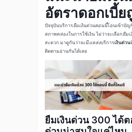
อัตรา
ดอกเบี้ยถ
ปัจจุบันบริการ
ยืมเงินด่วนตอนนี้
โอนเข้าบัญช
สภาพคล่องในการใช้เงิน ไม่ว่าจะเลือก
ยืมเ
สะดวก มาดูกันว่าจะมี
แหล่ง
บริกา
ร
เงินด่วน
ติดตามอ่านกันได้เลย
ยืมเงินด่วน 300 ได้ตอ
ด่วน
น่าสนใจแค่ไหน