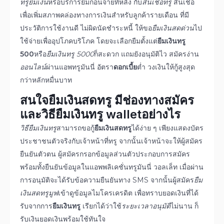
ทรูยืมเงิน
หรือบริการยืมก่อนจ่ายทีหลัง กับ
สินเชื่อทรู
สินเชื่อ
เพื่อเพิ่มสภาพคล่องทางการเงินสำหรับลูกค้ารายเดือน ที่มี
ประวัติการใช้งานดี ไม่ผิดนัดชำระหนี้ ให้ขอ
ยืมเงินสดด่วน
ไป
ใช้จ่ายเพื่ออุปโภคบริโภค โดยจะเลือกยืมตั้งแต่
ยืมเงินทรู
500
หรือ
ยืมเงินทรู
5000
ก็สะดวก แถมยังอนุมัติไว สมัครง่าน
ออนไลน์
ผ่านแอพทรูมันนี่ อัตรา
ดอกเบี้ย
ต่ำ วงเงินให้กู้สูงสุด
กว่าหลักหมื่นบาท
สนใจ
ยืมเงินสดทรู
มี
ช่องทางสมัคร
และ
วิธียืมเงินทรู wallet
อย่างไร
วิธียืมเงินทรู
สามารถขอกู้
ยืมเงินสดทรู
ได้ง่าย ๆ เพียงแสดงบัตร
ประชาชนตัวจริงกับเจ้าหน้าที่ทรู จากนั้นเจ้าหน้าจะให้ผู้สมัคร
ยืนยันตัวตน ผู้สมัครกรอกข้อมูลส่วนตัวประกอบการสมัคร
พร้อมทั้งยืนยันข้อมูลในแอพพลิเคชั่นทรูมันนี่ วอลเล็ท เมื่อผ่าน
การอนุมัติจะได้รับข้อความยืนยันทาง SMS จากนั้นผู้สมัคร
ยืม
เงินสดทรูมูฟ
เข้าดูข้อมูลไมโครเครดิต เพื่อทราบยอดเงินที่ได้
รับจากการ
ยืมเงินทรู
เรียกได้ว่าใช้
ระยะเวลาอนุมัติ
ไม่นาน ก็
รับเงินยอดเงินพร้อมใช้ทันใจ