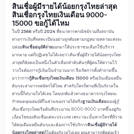
สินเชื่อผู้มีรายได้น้อยกรุงไทยล่าสุด
สินเชื่อกรุงไทยเงินเดือน 9000
-
15000
ขอกู้
ได้ไหม
ในปี
256
6
หรือปี
2024
ที่ธนาคารพาณิชย์รวมถึงสถาบัน
ทางการเงินที่จดทะเบียนอย่างถูกต้องตามกฎหมายหลายแห่งจะ
ปล่อย
สินเชื่ออนุมัติง่าย
ออกมาให้ประชาชนเลือกใช้บริการ
มากมาย แต่ก็ปฏิเสธไม่ได้เลยว่า
สินเชื่อผู้มีรายได้น้อยกรุงไทย
ล่าสุด
ก็ยังคงเป็นหนึ่งในตัวเลือกลำดับต้นๆที่ผู้คนให้ความไว้
วางใจ
ต้องการกู้เงิน
เป็นจำนวนมาก จึงเกิดการตั้งคำถามขึ้น
มาว่าการ
กู้สินเชื่อกรุงไทยเงินเดือน 15000
หรือเงินเดือนหมื่น
ต้นๆจะสามารถสมัครได้ไหม สำหรับใครก็ตามที่เป็นกังวลใน
ส่วนนี้ก็สบายใจได้เลย โดยปกติแล้วทางธนาคารกรุงไทยจะ
กำหนด
คุณสมบัติ
ในส่วนของรายได้หรือ
ฐานเงินเดือน
ของผู้
กู้
สินเชื่อกรุงไทย
เริ่มต้นที่ประมาณ 8000-9000 บาทขึ้นอยู่กับ
เงื่อนไข
ของสินเชื่อแต่ละประเภท เพระาฉะนั้นหากใครที่มีราย
ได้ต่อเดือนหมื่นต้นๆและต้องการใช้บริการ
สินเชื่อผู้มีรายได้
น้อยกรุงไทยล่าสุด
ก็ไม่ต้องกังวลไปเลย คุณสามารถติดต่อเจ้า