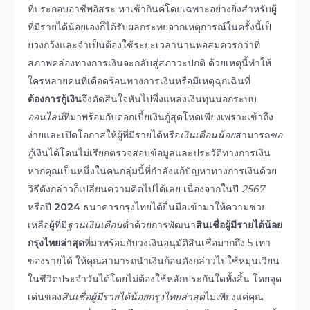
ที่ประกอบอาชีพอิสระ หาเช้ากินค่โดยเฉพาะอย่างยิ่งสำหรับผู้
ที่มีรายได้น้อยเองก็ได้รับผลกระทยจากเหตุการณ์ในครั้งนี้เป็
ยวงกว้งและจำเป็นต้องใช้ระยะเวลานานพอสมควรกว่าที่
สภาพคล่องทางการเงินจะกลับสู่สภาวะปกติ ด้วยเหตุนี้ทำให้
ใครหลายคนที่เดือดร้อนทางการเงินหรือมีเหตุฉุกเฉินที่
ต้องการกู้เงิน
จึงตัดสินใจหันไปพึ่งแหล่งเงินทุนนอกระบบ
อ
อนไลน์
ที่มาพร้อมกับดอกเบี้ยเงินกู้สุดโหดเพียงเพราะเข้าถึง
ง่ายและเปิดโอกาสให้ผู้ที่มีรายได้หรือ
เงินเดือนน้อย
สามารถ
ขอ
กู้
เงินได้โดนไม่เรียกตรวจสอบข้อมูลและประวัติทางการเงิน
หากคุณเป็นหนึ่งในคนกลุ่มนี้ที่กำลังแก้ปัญหาทางการเงินด้วย
วิธีดังกล่าวก็เปลี่ยนความคิดไปได้เลย เนื่องจากในปี
2567
หรือปี
2024
ธนาคารกรุงไทยได้ยื่นมือเข้ามาให้ความช่วย
เหลือผู้ที่มี
ฐานเงินเดือน
ต่ำด้วยการพัฒนา
สินเชื่อผู้มีรายได้น้อย
กรุงไทยล่าสุด
ที่มาพร้อมกับวงเงินอนุมัติสินเชื่อมากถึง 5 เท่า
ของรายได้ ให้คุณสามารถนำเงินก้อนดังกล่าวไปใช้หมุนเวียน
ในชีวิตประจำวันได้โดยไม่ต้องใช้หลักประกันใดทั้งสิ้น โดยจุด
เด่นของ
สินเชื่อผู้มีรายได้น้อยกรุงไทยล่าสุด
ไม่เพียงแค่คุณ