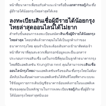
หน้าที่ธนาคารเพื่อขอรับคำแนะนำหรือยื่น
เอกสารขอกู้
สินเชื่อ
ผู้มีรายได้น้อยกรุงไทยล่าสุด
ได้เลย
ลงทะเบียน
สินเชื่อผู้มีรายได้น้อยกรุง
ไทยล่าสุด
ออนไลน์
ได้ไม่ยาก
สำหรับขั้นตอนการลงทะเบียนสมัคร
สินเชื่อผู้มีรายได้น้อยกรุง
ไทยล่าสุด
โดยปกติแล้วหากคุณไม่ได้เป็นลูกค้าเก่าของ
ธนาคารกรุงไทย คุณจำเป็นจะต้องเดินทางเข้ามาติดต่อเจ้า
หน้าที่สาขาที่คุณสะดวกเพื่อกรอกข้อมูลและยื่น
เอกสาร
ประกอบการขอสินเชื่อ แต่ในกรณีที่คุณเป็นลูกค้าธนาคารกรุง
ไทยที่มีแอพลิเคชัน Krungthai next คุณก็สามารถขอ
สินเชื่อ
ออนไลน์กรุงไทย
ผ่านแอพลิเคชันหรือขอ
สินเชื่อกรุงไทยไม่ต้อง
มีสลิปเงินเดือน
ผ่านทางแอพลิเคชันได้ทันทีโดยที่ทางระบบจะ
ใช้ข้อมูลรายการเดินบัญชีธนาคารย้อนหลังภายใมนแอพลิเค
ชันของคุณเป็นหลักฐานในการลงทะเบียน
ขอกู้
สินเชื่อผู้มีราย
ได้น้อยกรุงไทยล่าสุด
นั่นเอง